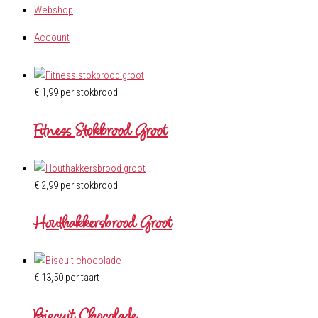
Webshop
Account
€
1,99
per stokbrood
Fitness Stokbrood Groot
€
2,99
per stokbrood
Houthakkersbrood Groot
€
13,50
per taart
Biscuit Chocolade