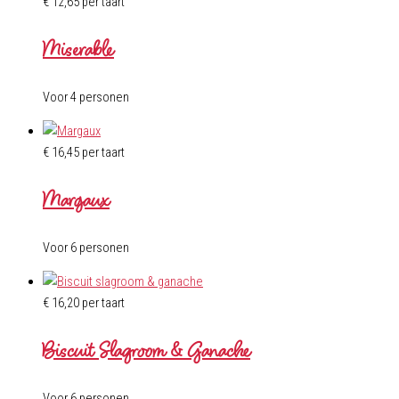
€
12,65
per taart
Misérable
Voor 4 personen
€
16,45
per taart
Margaux
Voor 6 personen
€
16,20
per taart
Biscuit Slagroom & Ganache
Voor 6 personen