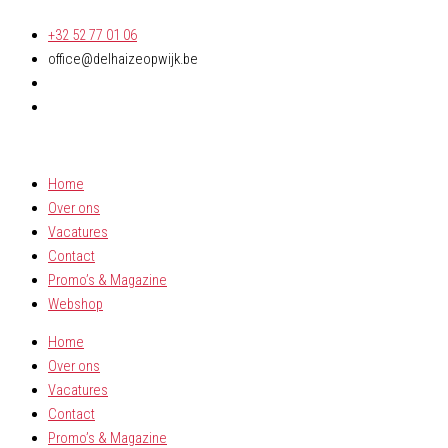
Spring
+32 52 77 01 06
naar
office@delhaizeopwijk.be
de
inhoud
Home
Over ons
Vacatures
Contact
Promo’s & Magazine
Webshop
Home
Over ons
Vacatures
Contact
Promo’s & Magazine