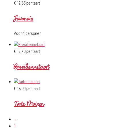
€
12,65
per taart
Javanais
Voor 4 personen
€
12,70
per taart
Bresiliennetaart
€
13,90
per taart
Tarte Maison
←
1