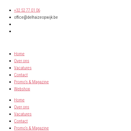
Kinderparty
Spring
schotel
+32 52 77 01 06
naar
aantal
office@delhaizeopwijk.be
de
inhoud
Home
Over ons
Vacatures
Contact
Promo’s & Magazine
Webshop
Home
Over ons
Vacatures
Contact
Promo’s & Magazine