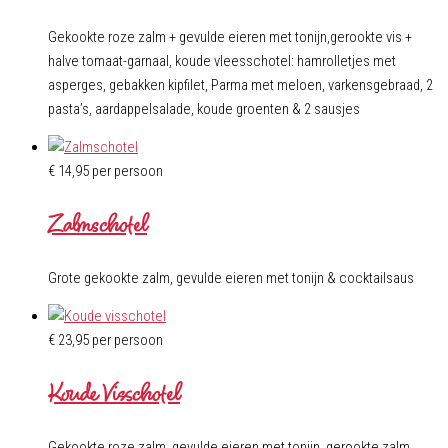
Gekookte roze zalm + gevulde eieren met tonijn,gerookte vis +
halve tomaat-garnaal, koude vleesschotel: hamrolletjes met
asperges, gebakken kipfilet, Parma met meloen, varkensgebraad, 2
pasta’s, aardappelsalade, koude groenten & 2 sausjes
€
14,95
per persoon
Zalmschotel
Grote gekookte zalm, gevulde eieren met tonijn & cocktailsaus
€
23,95
per persoon
Koude Visschotel
Gekookte roze zalm, gevulde eieren met tonijn, gerookte zalm,